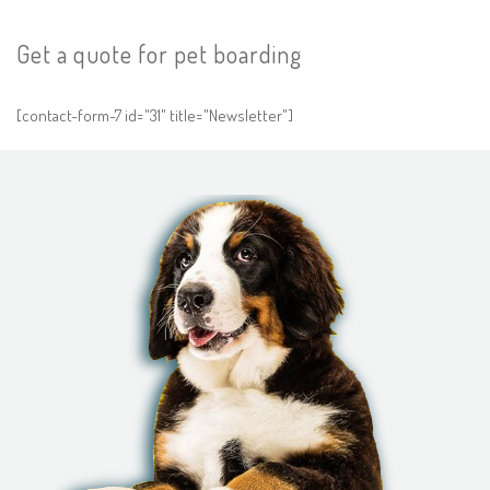
Get a quote for pet boarding
[contact-form-7 id="31" title="Newsletter"]