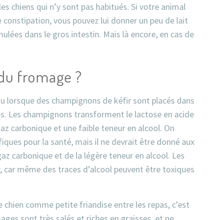
s chiens qui n’y sont pas habitués. Si votre animal
constipation, vous pouvez lui donner un peu de lait
mulées dans le gros intestin. Mais là encore, en cas de
t du fromage ?
tenu lorsque des champignons de kéfir sont placés dans
res. Les champignons transforment le lactose en acide
 gaz carbonique et une faible teneur en alcool. On
fiques pour la santé, mais il ne devrait être donné aux
gaz carbonique et de la légère teneur en alcool. Les
ir, car même des traces d’alcool peuvent être toxiques
 chien comme petite friandise entre les repas, c’est
mages sont très salés et riches en graisses, et ne