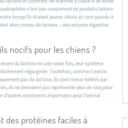
au lactose et souffrent de diarrhée à cause d’un excès
s quadrupèdes n’ont pas consommé de produits laitiers
r mère lorsqu’ils étaient jeunes chiots et sont passés à
duit alors moins de lactase – une enzyme digestive
ils nocifs pour les chiens ?
enant du lactose en une seule fois, leur système
médiatement régurgitée. Toutefois, comme il existe
tiquement pas de lactose, ils sont mieux tolérés par
ns, ils ne devraient pas représenter plus de cinq pour
non d’autres nutriments importants pour l’animal
t des protéines faciles à