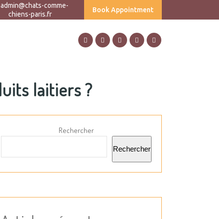
admin@chats-comme-
Book Appointment
chiens-paris.fr
its laitiers ?
Rechercher
Rechercher