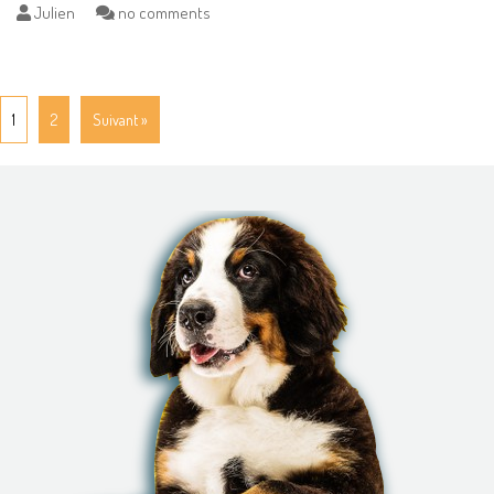
Julien
no comments
1
2
Suivant »